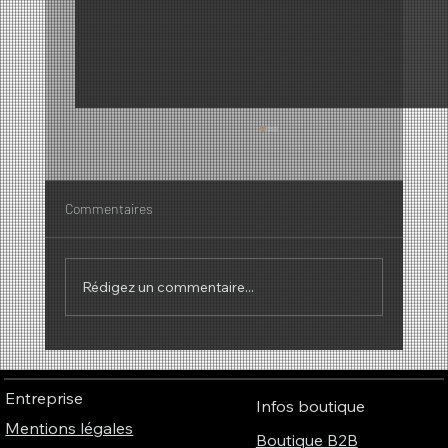
Commentaires
Rédigez un commentaire...
Pourquoi les parfums ont-ils une sonorité ?
– Le lien fascinant entre parfum, musique
Entreprise
et couleurs
Infos boutique
Mentions légales
Boutique B2B