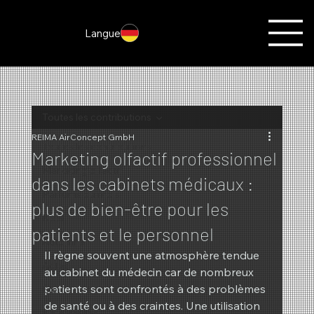
Langue
Toutes les contributions
REIMA AirConcept GmbH
Toutes les contributions
Marketing olfactif professionnel
Marketing olfactif
dans les cabinets médicaux :
Parfums du mois
plus de bien-être pour les
Noël
patients et le personnel
Automne
Il règne souvent une atmosphère tendue 
Actes
au cabinet du médecin car de nombreux 
patients sont confrontés à des problèmes 
Été
de santé ou à des craintes. Une utilisation 
Nouveautés