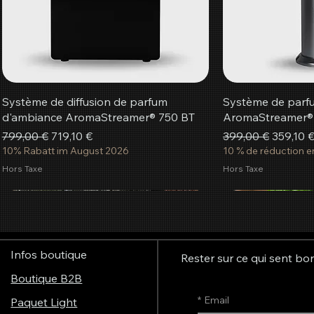
Système de diffusion de parfum
Système de par
d'ambiance AromaStreamer® 750 BT
AromaStreamer®
Prix original
Prix promotionnel
Prix original
Prix pr
799,00 €
719,10 €
399,00 €
359,10 
10% Rabatt im August 2026
10 % de réduction e
Hors Taxe
Hors Taxe
les plus populaires
les plus populaires
les plus populaires
les plus populaires
les plus populaires
les plus populaires
les plus populai
les plus populai
les plus populai
les plus populai
les plus populai
les plus populai
Ajouter au panier
Ajouter au panier
Ajouter au panier
Ajouter au panier
Ajouter au panier
Ajouter au panier
Ajoute
Ajoute
Ajoute
Ajoute
Ajoute
Ajoute
Infos boutique
Rester sur ce qui sent bo
Boutique B2B
*
Email
Paquet Light