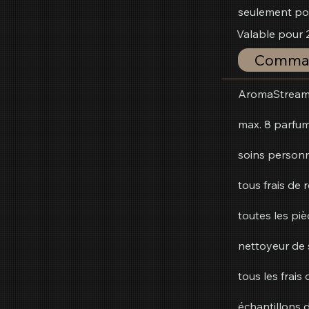
seulement pou
Valable pour 
Comman
AromaStream
max. 8 parfum
soins personn
tous frais de 
toutes les piè
nettoyeur de 
tous les frais 
échantillons 