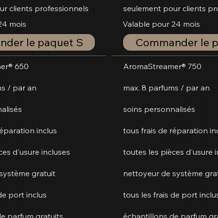
r clients professionnels
seulement pour clients pr
24 mois
Valable pour 24 mois
der le paquet S
Commander le p
er® 650
AromaStreamer® 750
s / par an
max. 8 parfums / par an
alisés
soins personnalisés
réparation inclus
tous frais de réparation in
ces d'usure incluses
toutes les pièces d'usure 
système gratuit
nettoyeur de système grat
de port inclus
tous les frais de port inclu
de parfum gratuits
échantillons de parfum gr