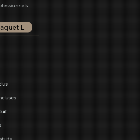
ofessionnels
aquet L
clus
incluses
uit
s
atuits