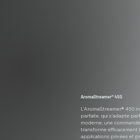
AromaStreamer® 450
L'AromaStreamer® 450 inn
parfaite, qui s'adapte pa
moderne, une commande pr
transforme efficacement le
applications privées et p