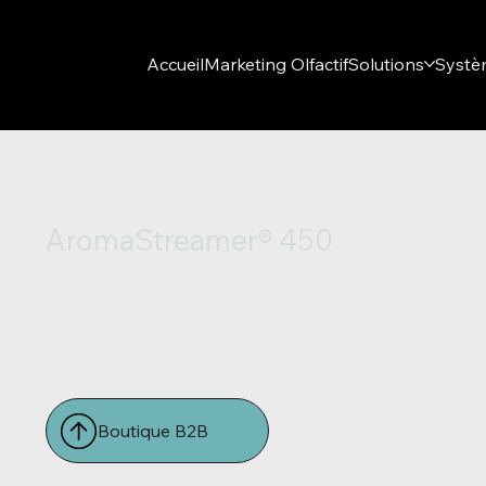
Accueil
Marketing Olfactif
Solutions
Systè
AromaStreamer® 450
Boutique B2B