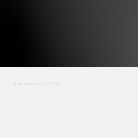
AromaStreamer® 450