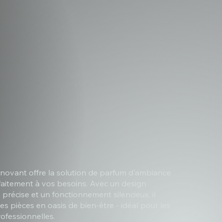
ovant offre la solution de parfum d'ambiance
rfaitement à vos besoins. Avec un design
écise et un fonctionnement silencieux, il
s pièces en oasis de bien-être - idéal pour les
rofessionnelles.