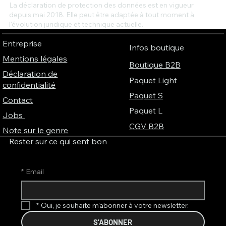
La déclaration de protection des données est en vigueur
depuis mai 2018. Elle peut être adaptée à tout moment à
l'évolution juridique et technique actuelle.
Entreprise
Infos boutique
Mentions légales
Boutique B2B
Déclaration de
Paquet Light
confidentialité
Paquet S
Contact
Paquet L
Jobs
CGV B2B
Note sur le genre
Rester sur ce qui sent bon
*
Email
*
Oui, je souhaite m'abonner à votre newsletter.
S'ABONNER