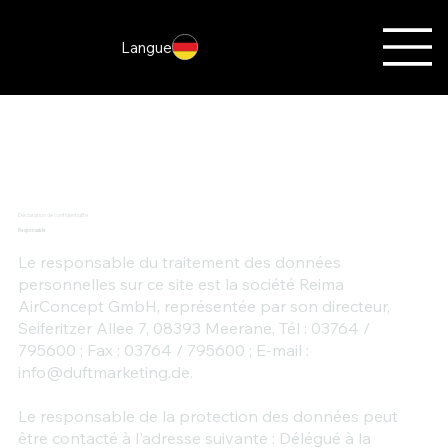
Langue
Déclaration de confidentialité
Responsable
Le responsable du traitement des données
personnelles sur ce site est la société Reima
AirConcept GmbH, représentée par son directeur,
Seiferitzer Allee 7, 08393 Meerane, Tél : 03764 /
795600 ; Fax : 03764 / 795600 ; E-mail :
info@duftmarketing.de
.
Le responsable de la protection des données peut
être contacté à l'adresse suivante : Délégué à la