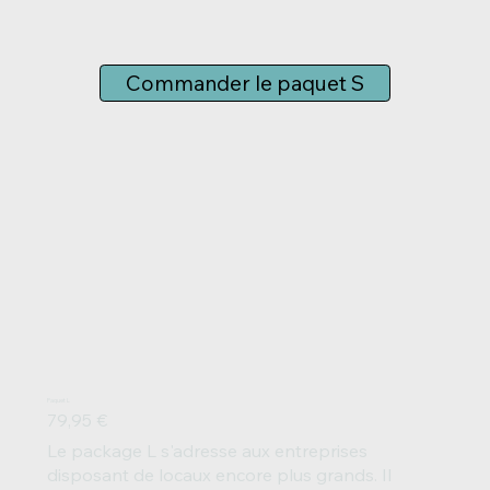
Commander le paquet S
Paquet L
79,95 €
Le package L s'adresse aux entreprises
disposant de locaux encore plus grands. Il