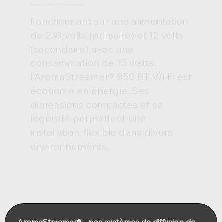
Données techniques et efficacité énergétique
Fonctionnant sur une alimentation
de 230 volts (primaire) et 12 volts
(secondaire) avec une
consommation de 15 watts,
l'AromaStreamer® 850 BT Wi-Fi est
économe en énergie. Ses
dimensions compactes et sa
légèreté permettent une
installation flexible dans divers
environnements.
AromaStreamer® - nos systèmes de diffusion de 