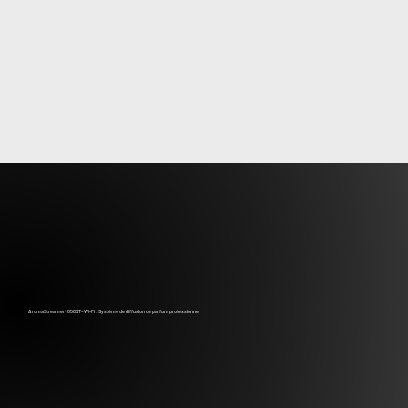
AromaStreamer®850BT–Wi-Fi : Système de diffusion de parfum professionnel