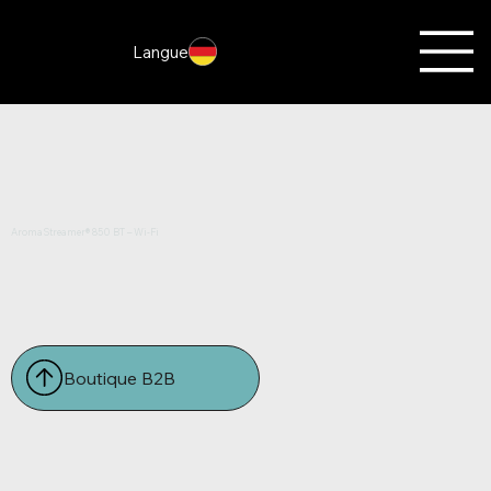
Langue
AromaStreamer® 850 BT – Wi-Fi
Boutique B2B