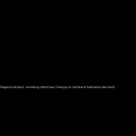
Magasins de sport : marketing olfactif pour l'énergie, la vitalité et la fidélisation des clients