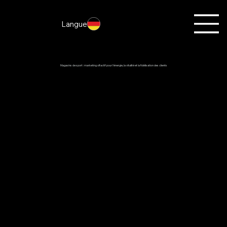
Langue
Magasins de sport : marketing olfactif pour l'énergie, la vitalité et la fidélisation des clients