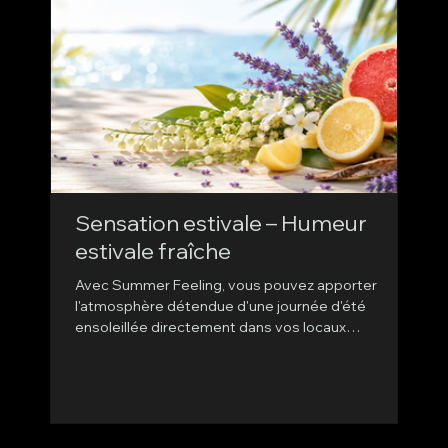
Sensation estivale – Humeur
Pa
estivale fraîche
Po
de
Avec Summer Feeling, vous pouvez apporter
gr
l'atmosphère détendue d'une journée d'été
Un l
ensoleillée directement dans vos locaux
ma
un l
professionnels.
élé
pou
élé
d'en