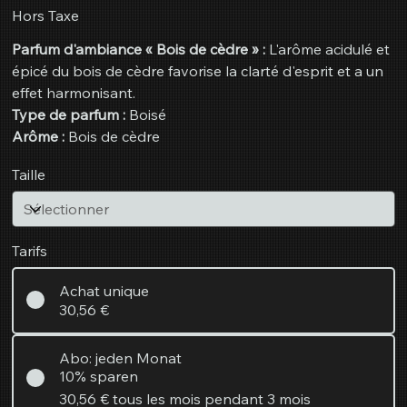
1
Hors Taxe
Litre
Parfum d'ambiance « Bois de cèdre » :
L'arôme acidulé et
épicé du bois de cèdre favorise la clarté d'esprit et a un
effet harmonisant.
Type de parfum :
Boisé
Arôme :
Bois de cèdre
Taille
Tarifs
Achat unique
30,56 €
Abo: jeden Monat
10% sparen
30,56 €
tous les mois pendant 3 mois