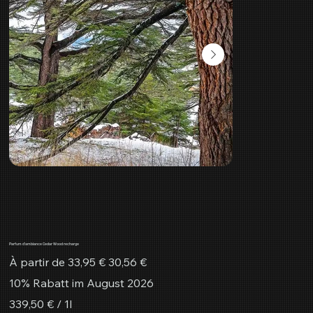
Parfum d'ambiance Cedar Wood recharge
Prix
Prix
À partir de
33,95 €
30,56 €
d’origine
promotionnel
10% Rabatt im August 2026
339,50 €
339,50 € / 1l
par