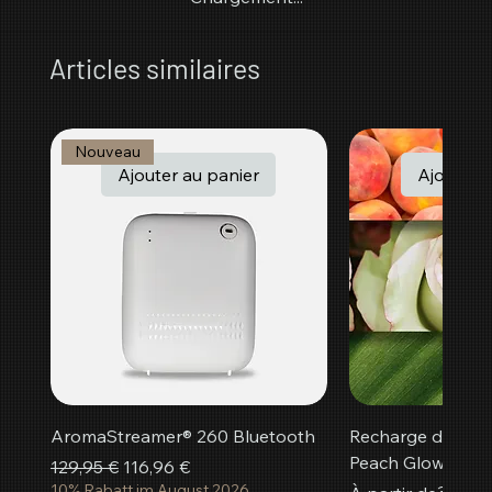
Articles similaires
Nouveau
Ajouter au panier
Ajouter a
AromaStreamer® 260 Bluetooth
Recharge de par
Peach Glow
Prix original
Prix promotionnel
129,95 €
116,96 €
10% Rabatt im August 2026