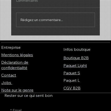
Commentaires
Rédigez un commentaire...
Pourquoi les parfums ont-ils une sonorité ?
– Le lien fascinant entre parfum, musique
Entreprise
et couleurs
Infos boutique
Mentions légales
Boutique B2B
Déclaration de
Paquet Light
confidentialité
Paquet S
Contact
Paquet L
Jobs
CGV B2B
Note sur le genre
Rester sur ce qui sent bon
*
Email