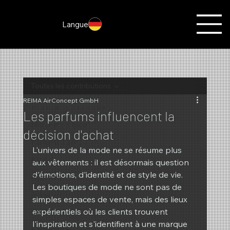
Langue
Toutes les contributions
REIMA AirConcept GmbH
Toutes les contributions
Les parfums influencent la
Marketing olfactif
décision d'achat
Parfums du mois
L'univers de la mode ne se résume plus 
Noël
aux vêtements : il est désormais question 
d'émotions, d'identité et de style de vie. 
Automne
Les boutiques de mode ne sont pas de 
Actes
simples espaces de vente, mais des lieux 
expérientiels où les clients trouvent 
Été
l'inspiration et s'identifient à une marque 
Nouveautés