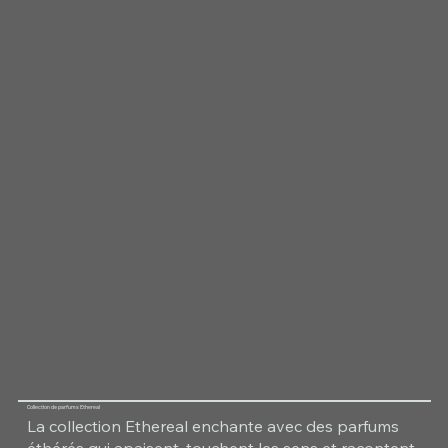
Collection de parfums Ethereal
La collection Ethereal enchante avec des parfums
éthérés qui apaisent, touchent les sens et racontent