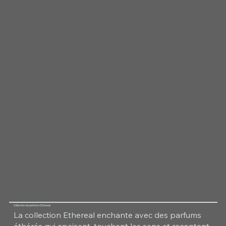
Collection de parfums Ethereal
La collection Ethereal enchante avec des parfums
éthérés qui apaisent, touchent les sens et racontent