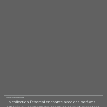
Collection de parfums Ethereal
La collection Ethereal enchante avec des parfums
éthérés qui apaisent, touchent les sens et racontent