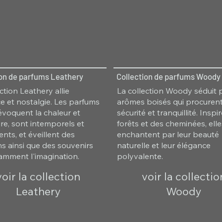
ion de parfums Leathery
Collection de parfums Woody
ction Leathery allie
La collection Woody séduit 
e et nostalgie. Les parfums
arômes boisés qui procuren
 évoquent la chaleur et
sécurité et tranquillité. Insp
ure, sont intemporels et
forêts et des cheminées, ell
nts, et éveillent des
enchantent par leur beauté
s ainsi que des souvenirs
naturelle et leur élégance
lamment l'imagination.
polyvalente.
voir la collection
voir la collectio
Leathery
Woody