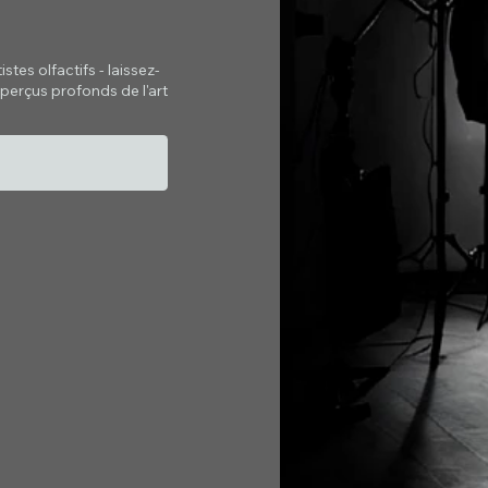
tes olfactifs - laissez-
perçus profonds de l'art