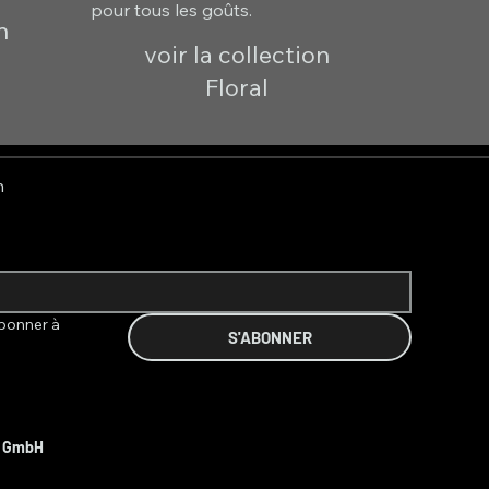
pour tous les goûts.
n
voir la collection
Floral
n
bonner à 
S'ABONNER
t GmbH