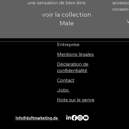
une sensation de bien-être.
accessoi
occasio
voir la collection
Male
Entreprise
Mentions légales
Déclaration de
confidentialité
Contact
Jobs
Note sur le genre
info@duftmarketing.de