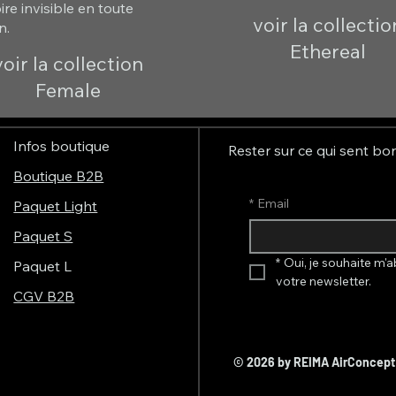
re invisible en toute
voir la collectio
n.
Ethereal
voir la collection
Female
Infos boutique
Rester sur ce qui sent bo
Boutique B2B
*
Email
Paquet Light
Paquet S
*
Oui, je souhaite m'a
Paquet L
votre newsletter.
CGV B2B
© 2026 by REIMA AirConcep