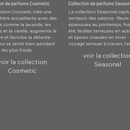
ion de parfums Cosmetic
Collection de parfums Season
ection Cosmetic crée une
La collection Seasonal captu
ère accueillante avec des
senteurs des saisons : fleurs
s comme la lavande, les
épanouies au printemps, frui
 et la vanille, augmente le
été, feuilles terreuses en a
e et favorise la détente -
et épices chaudes en hiver -
our se sentir bien pendant
voyage sensuel à travers l'a
 les plus froids.
voir la collectio
voir la collection
Seasonal
Cosmetic