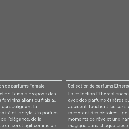
ion de parfums Female
Collection de parfums Ethere
ection Female propose des
La collection Ethereal ench
 féminins allant du frais au
avec des parfums éthérés qu
 qui soulignent la
apaisent, touchent les sens 
alité et le style. Un parfum
racontent des histoires - po
 de l'élégance, de la
moments de rêve et une ha
ce en soi et agit comme un
magique dans chaque pièce.