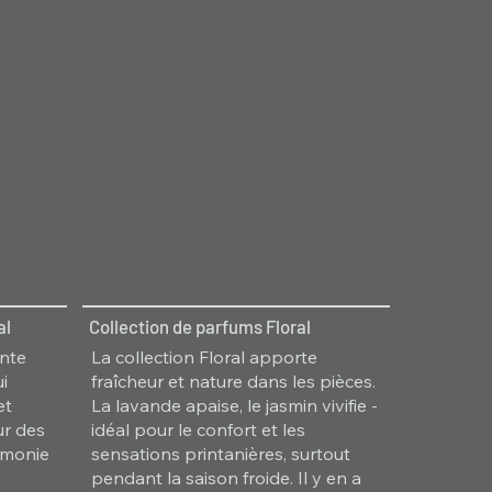
al
Collection de parfums Floral
ante
La collection Floral apporte
i
fraîcheur et nature dans les pièces.
et
La lavande apaise, le jasmin vivifie -
ur des
idéal pour le confort et les
rmonie
sensations printanières, surtout
pendant la saison froide. Il y en a