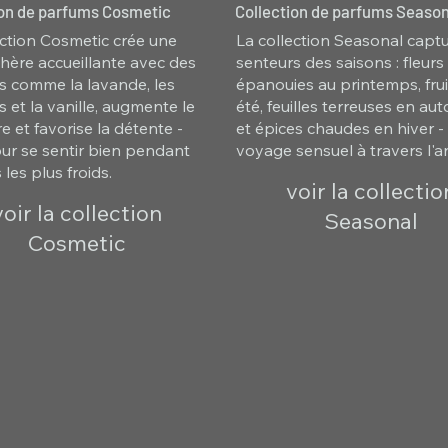
ion de parfums Cosmetic
Collection de parfums Season
ection Cosmetic crée une
La collection Seasonal captu
ère accueillante avec des
senteurs des saisons : fleurs
s comme la lavande, les
épanouies au printemps, frui
 et la vanille, augmente le
été, feuilles terreuses en a
e et favorise la détente -
et épices chaudes en hiver -
our se sentir bien pendant
voyage sensuel à travers l'a
 les plus froids.
voir la collectio
voir la collection
Seasonal
Cosmetic