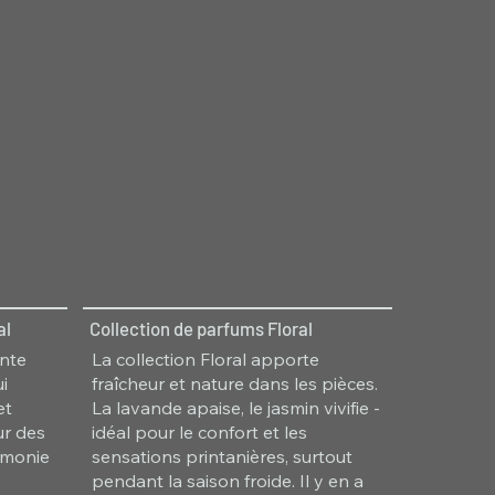
al
Collection de parfums Floral
ante
La collection Floral apporte
i
fraîcheur et nature dans les pièces.
et
La lavande apaise, le jasmin vivifie -
ur des
idéal pour le confort et les
rmonie
sensations printanières, surtout
pendant la saison froide. Il y en a