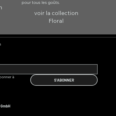
pour tous les goûts.
n
voir la collection
Floral
n
bonner à 
S'ABONNER
t GmbH