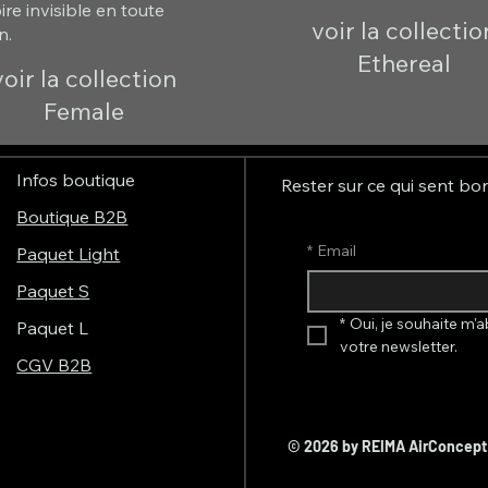
re invisible en toute
voir la collectio
n.
Ethereal
voir la collection
Female
Infos boutique
Rester sur ce qui sent bo
Boutique B2B
*
Email
Paquet Light
Paquet S
*
Oui, je souhaite m'a
Paquet L
votre newsletter.
CGV B2B
© 2026 by REIMA AirConcep