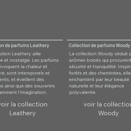
ion de parfums Leathery
Collection de parfums Woody
ction Leathery allie
La collection Woody séduit 
e et nostalgie. Les parfums
arômes boisés qui procuren
 évoquent la chaleur et
sécurité et tranquillité. Insp
ure, sont intemporels et
forêts et des cheminées, ell
nts, et éveillent des
enchantent par leur beauté
s ainsi que des souvenirs
naturelle et leur élégance
lamment l'imagination.
polyvalente.
voir la collection
voir la collectio
Leathery
Woody