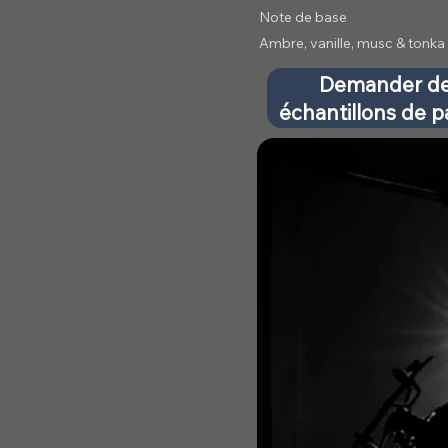
Note de base
Ambre, vanille, musc & tonka
Demander d
échantillons de 