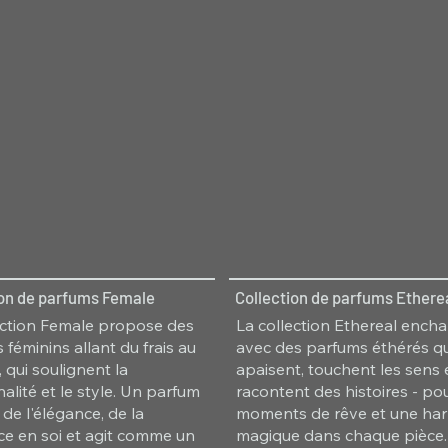
ion de parfums Female
Collection de parfums Ethere
ection Female propose des
La collection Ethereal ench
 féminins allant du frais au
avec des parfums éthérés qu
 qui soulignent la
apaisent, touchent les sens 
alité et le style. Un parfum
racontent des histoires - po
 de l'élégance, de la
moments de rêve et une ha
ce en soi et agit comme un
magique dans chaque pièce.