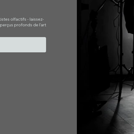
tes olfactifs - laissez-
perçus profonds de l'art