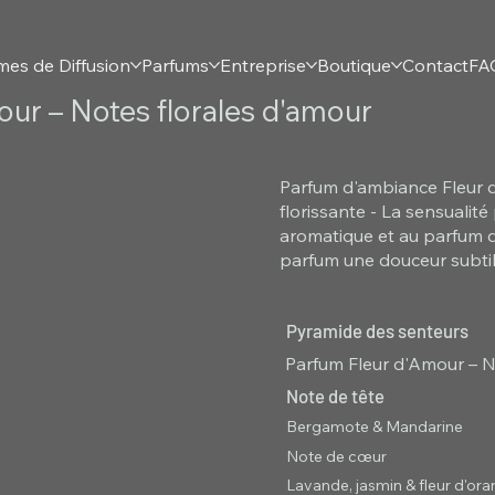
mes de Diffusion
Parfums
Entreprise
Boutique
Contact
FA
ur – Notes florales d'amour
Parfum d'ambiance Fleur 
florissante - La sensualité
aromatique et au parfum dé
parfum une douceur subtil
Pyramide des senteurs
Parfum Fleur d'Amour – N
Note de tête
Bergamote & Mandarine
Note de cœur
Lavande, jasmin & fleur d'ora