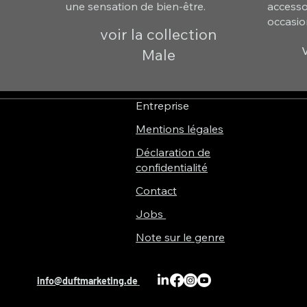
une sensation de bien-être.
accessoi
occasio
voir la collection
Male
Entreprise
Mentions légales
Déclaration de
confidentialité
Contact
Jobs
Note sur le genre
info@duftmarketing.de