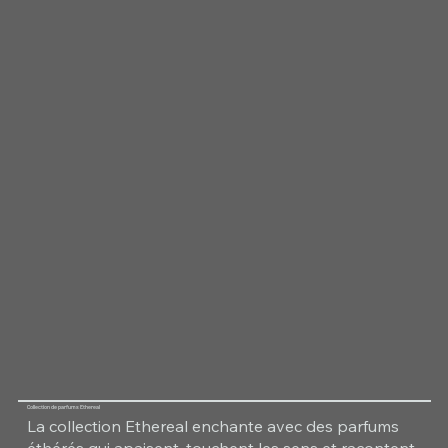
Collection de parfums Ethereal
La collection Ethereal enchante avec des parfums
éthérés qui apaisent, touchent les sens et racontent