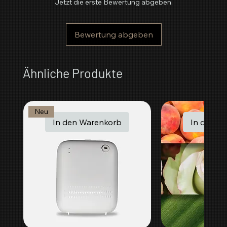
Jetzt die erste Bewertung abgeben.
Bewertung abgeben
Ähnliche Produkte
Neu
In den Warenkorb
In den W