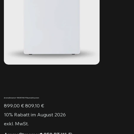
AromaStreamer® 850 BT/Wi-Fi Raumduftsystem
Ursprünglicher
Angebotspreis
899,00 €
809,10 €
Preis
10% Rabatt im August 2026
exkl. MwSt.