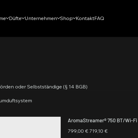
eme
Düfte
Unternehmen
Shop
Kontakt
FAQ
örden oder Selbstständige (§ 14 BGB)
aumduftsystem
AromaStreamer® 750 BT/Wi-Fi
Ursprünglicher
Angebotspreis
799,00 €
719,10 €
Preis