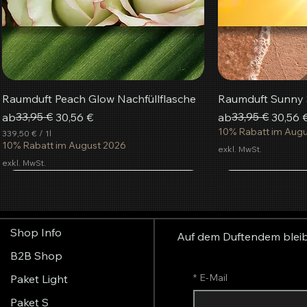
Raumduft Peach Glow Nachfüllflasche
Raumduft Sunny S
Standardpreis
Sale-Preis
33,95 €
Standardpreis
Sale-Preis
33,95 €
ab
30,56 €
ab
30,56 
10% Rabatt im Aug
339,50 €
/
1l
3
10% Rabatt im August 2026
exkl. MwSt.
3
exkl. MwSt.
9
,
beliebteste
5
In den Warenkorb
In den Warenkorb
In den Warenkorb
In de
In de
In de
0
€
Shop Info
p
Auf dem Duftendem blei
r
B2B Shop
o
1
L
*
E-Mail
Paket Light
i
t
Paket S