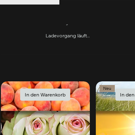
Ladevorgang läuft...
Neu
In den Warenkorb
In de