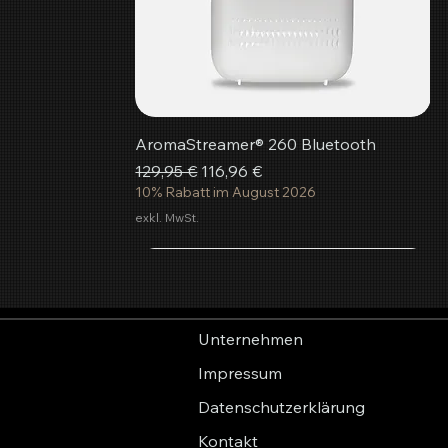
AromaStreamer® 260 Bluetooth
Standardpreis
Sale-Preis
129,95 €
116,96 €
10% Rabatt im August 2026
exkl. MwSt.
In den Warenkorb
In den Warenkorb
In den Warenkorb
Unternehmen
Impressum
Datenschutzerklärung
Kontakt