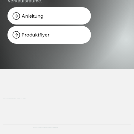
Verkaufsräume.
Anleitung
Produktflyer
AromaStreamer® 750 BT – Wi-Fi
App-Steuerung via Bluetooth & WLAN