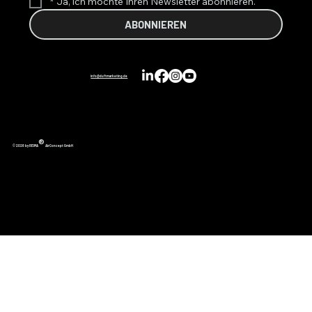
*
Ja, ich möchte Ihren Newsletter abonnieren.
ABONNIEREN
info@duftmarketing.de
®
© 2026 by REIMA
AirConcept GmbH