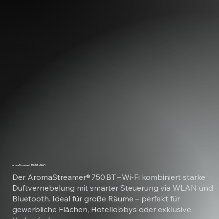
AromaStreamer® 750 BT – Wi-Fi
Der AromaStreamer® 750 BT – Wi‑Fi kombiniert starke
Duftvernebelung mit smarter Steuerung via WLAN und
Bluetooth. Ideal für große Räume – perfekt für
gewerbliche Flächen, Hotellobbys oder exklusive