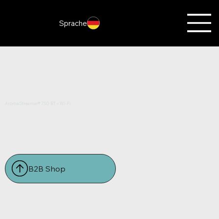
Sprache
AromaStreamer® 750 BT – Wi-Fi
B2B Shop