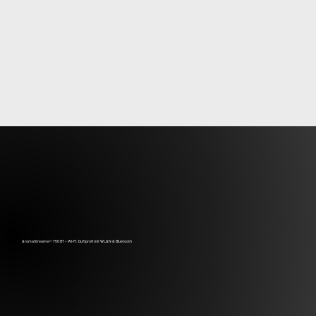
AromaStreamer® 750 BT – Wi‑Fi: Duftprofi mit WLAN & Bluetooth