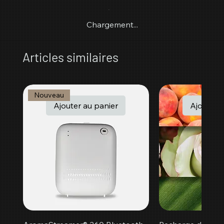
Chargement...
Articles similaires
Nouveau
Ajouter au panier
Ajouter a