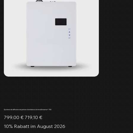
Système de diffusion de parfum d'ambiance AromaStreamer® 750
Prix
Prix
799,00 €
719,10 €
d’origine
promotionnel
10% Rabatt im August 2026