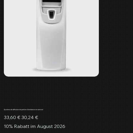
Système de diffusion de parfum d'ambiance en aérosol
Prix
Prix
33,60 €
30,24 €
d’origine
promotionnel
10% Rabatt im August 2026