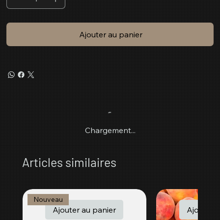
Ajouter au panier
Chargement...
Articles similaires
Nouveau
Ajouter au panier
Ajouter a