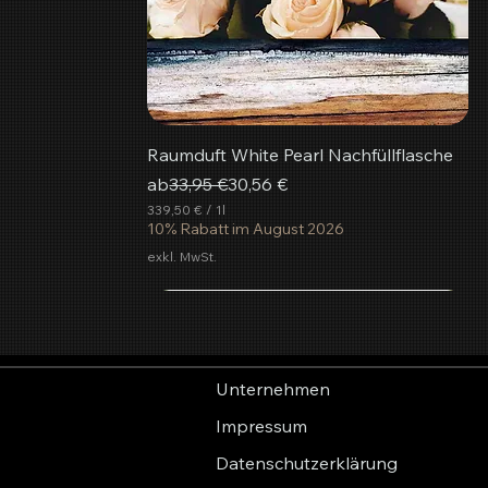
Raumduft White Pearl Nachfüllflasche
Standardpreis
Sale-Preis
ab
33,95 €
30,56 €
339,50 €
/
1l
3
10% Rabatt im August 2026
3
exkl. MwSt.
9
,
5
Neu
0
€
p
r
Unternehmen
o
1
Impressum
L
i
Datenschutzerklärung
t