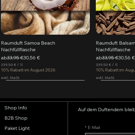
Raumduft Samoa Beach
Raumduft Balsam
Nachfüllflasche
Nachfüllflasche
Standardpreis
Sale-Preis
Standardpreis
Sale-Pr
ab
33,95 €
30,56 €
ab
33,95 €
30,56 €
339,50 €
/
1l
339,50 €
/
1l
3
10% Rabatt im August 2026
3
10% Rabatt im Aug
3
3
exkl. MwSt.
exkl. MwSt.
9
9
Neu
,
,
beliebteste
5
5
0
0
€
€
Shop Info
p
p
Auf dem Duftendem blei
r
r
B2B Shop
o
o
1
1
*
E-Mail
Paket Light
L
L
i
i