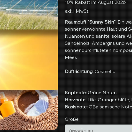
10% Rabatt im August 2026
exkl. MwSt.
Raumduft "Sunny Skin":
Ein wa
sonnenverwöhnte Haut und Son
Nuancen und sanfte, solare A
Sandelholz, Ambergris und we
sonnendurchfluteten Komposit
Meer.
Duftrichtung:
Cosmetic
Kopfnote:
Grüne Noten
Herznote:
Lilie, Orangenblüte
Basisnote:
OBalsamische Note
Größe