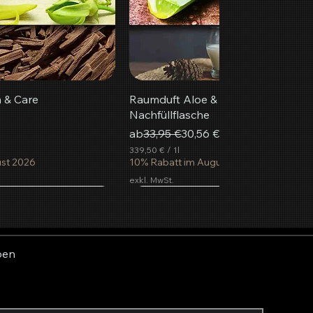
 & Care
Raumduft Aloe & Cucumber
Nachfüllflasche
eis
Standardpreis
Sale-Preis
ab
33,95 €
30,56 €
339,50 €
/
1l
ust 2026
3
10% Rabatt im August 2026
3
exkl. MwSt.
9
,
beliebteste
5
0
€
p
ben
r
o
1
L
i