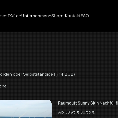
eme
Düfte
Unternehmen
Shop
Kontakt
FAQ
örden oder Selbstständige (§ 14 BGB)
sche
Raumduft Sunny Skin Nachfüllf
Ursprünglicher
Angebotspreis
Ab
33,95 €
30,56 €
Preis