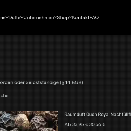
eme
Düfte
Unternehmen
Shop
Kontakt
FAQ
örden oder Selbstständige (§ 14 BGB)
sche
Raumduft Oudh Royal Nachfüllf
Ursprünglicher
Angebotspreis
Ab
33,95 €
30,56 €
Preis