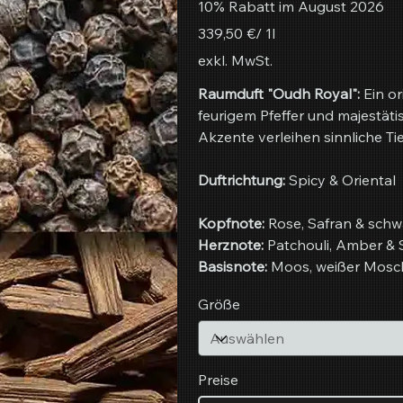
10% Rabatt im August 2026
339,50 €
339,50 €/ 1l
pro
1
exkl. MwSt.
Liter
Raumduft "Oudh Royal":
Ein or
feurigem Pfeffer und majestä
Akzente verleihen sinnliche Ti
Duftrichtung:
Spicy & Oriental
Kopfnote:
Rose, Safran & schwa
Herznote:
Patchouli, Amber & 
Basisnote:
Moos, weißer Mosch
Größe
Preise