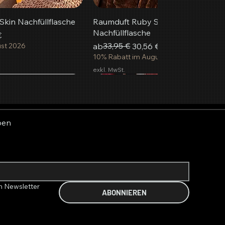
kin Nachfüllflasche
Raumduft Ruby Summer
Nachfüllflasche
€
Standardpreis
Sale-Preis
33,95 €
ust 2026
ab
30,56 €
10% Rabatt im August 2026
exkl. MwSt.
beliebteste
Neu
n Warenkorb
n Warenkorb
n Warenkorb
In den Warenkorb
In den Warenkorb
In den Warenkorb
ben
n Newsletter 
ABONNIEREN