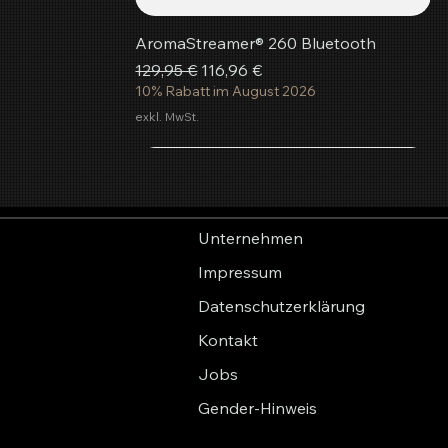
AromaStreamer® 260 Bluetooth
Standardpreis
Sale-Preis
129,95 €
116,96 €
10% Rabatt im August 2026
exkl. MwSt.
In den Warenkorb
In den Warenkorb
In den Warenkorb
Unternehmen
Impressum
Datenschutzerklärung
Kontakt
Jobs
Gender-Hinweis