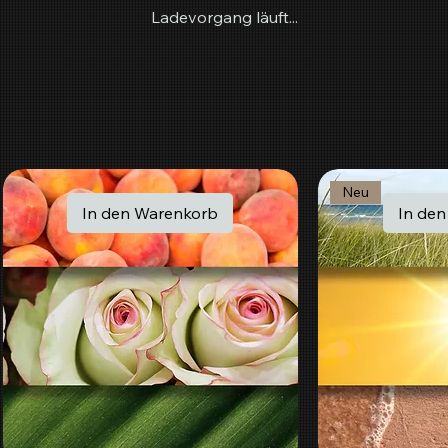
Ladevorgang läuft...
Neu
In den Warenkorb
In de