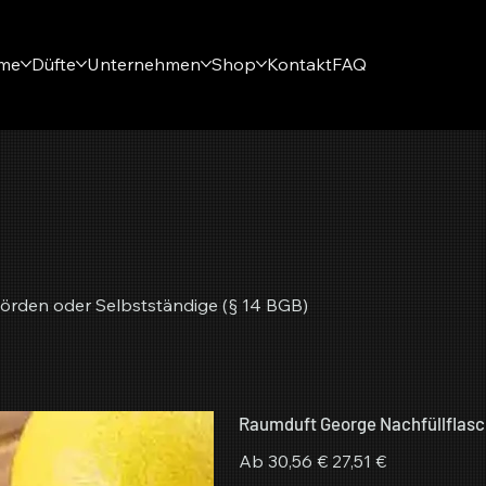
eme
Düfte
Unternehmen
Shop
Kontakt
FAQ
örden oder Selbstständige (§ 14 BGB)
Raumduft George Nachfüllflas
Ursprünglicher
Angebotspreis
Ab
30,56 €
27,51 €
Preis