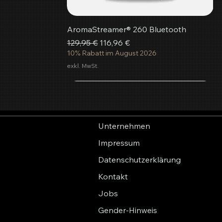
AromaStreamer® 260 Bluetooth
Standardpreis
Sale-Preis
129,95 €
116,96 €
10% Rabatt im August 2026
exkl. MwSt.
In den Warenkorb
In den Warenkorb
In den Warenkorb
Unternehmen
Impressum
Datenschutzerklärung
Kontakt
Jobs
Gender-Hinweis