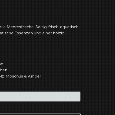
lle Meeresfrische: Salzig-frisch-aquatisch.
tische Essenzen und einer holzig-
ne
chen
olz, Moschus & Amber