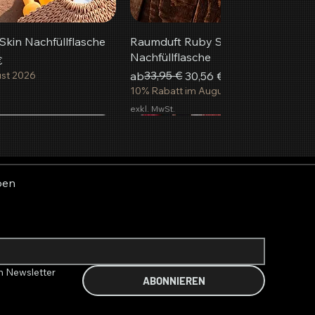
kin Nachfüllflasche
Raumduft Ruby Summer
Nachfüllflasche
€
Standardpreis
Sale-Preis
33,95 €
ust 2026
ab
30,56 €
10% Rabatt im August 2026
exkl. MwSt.
beliebteste
Neu
n Warenkorb
n Warenkorb
n Warenkorb
In den Warenkorb
In den Warenkorb
In den Warenkorb
ben
n Newsletter 
ABONNIEREN