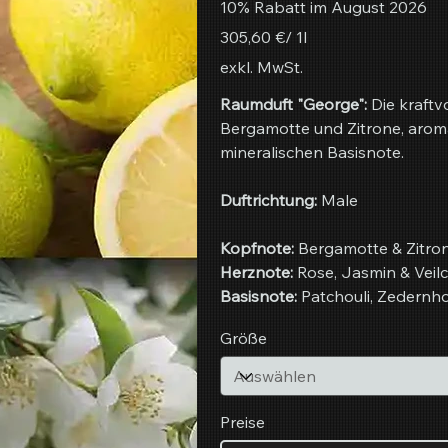
10% Rabatt im August 2026
305,60 €
305,60 €/ 1l
pro
1
exkl. MwSt.
Liter
Raumduft "George":
Die kraftvo
Bergamotte und Zitrone, aroma
mineralischen Basisnote.
Duftrichtung:
Male
Kopfnote:
Bergamotte & Zitro
Herznote:
Rose, Jasmin & Veil
Basisnote:
Patchouli, Zedernh
Größe
Preise