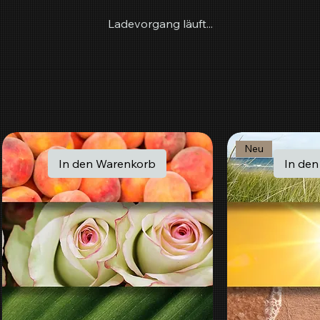
Ladevorgang läuft...
Neu
In den Warenkorb
In de