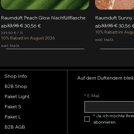
Raumduft Peach Glow Nachfüllflasche
Raumduft Sunny S
Standardpreis
Sale-Preis
33,95 €
Standardpreis
Sale-Preis
33,95 €
ab
30,56 €
ab
30,56 
10% Rabatt im Aug
339,50 €
/
1l
3
10% Rabatt im August 2026
exkl. MwSt.
3
exkl. MwSt.
9
,
beliebteste
5
In den Warenkorb
In den Warenkorb
In den Warenkorb
In de
In de
In de
0
€
Shop Info
p
Auf dem Duftendem blei
r
B2B Shop
o
1
L
*
E-Mail
Paket Light
i
t
Paket S
e
r
*
Ja, ich möchte Ihre
Paket L
abonnieren.
B2B AGB