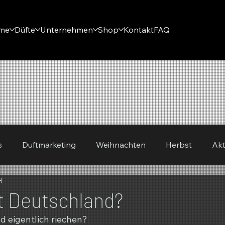
eme
Düfte
Unternehmen
Shop
Kontakt
FAQ
s
Duftmarketing
Weihnachten
Herbst
Akt
H
ing
t Deutschland?
 eigentlich riechen?