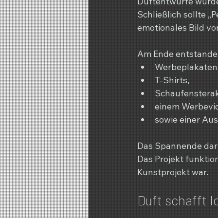
Duftentwürfe wurden 
Schließlich sollte 
emotionales Bild vo
Am Ende entstanden
Werbeplakaten
T-Shirts,
Schaufensterak
einem Werbevi
sowie einer Au
Das Spannende dar
Das Projekt funktio
Kunstprojekt war.
Duft schafft I