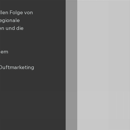
len Folge von 
egionale 
n und die 
nem 
 
 Duftmarketing 