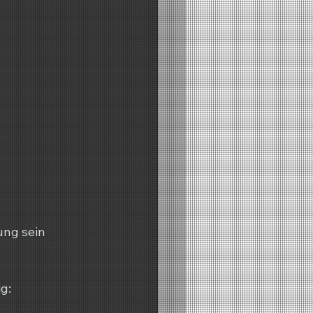
ng sein 
g: