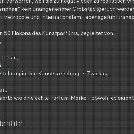
verworfen, weil sie zu negativ oder zu realistisch wir
„Periphair“ kein unangenehmer Großstadtgeruch werden
n Metropole und internationalem Lebensgefühl transp
 50 Flakons des Kunstparfüms, begleitet von:
,
tionen,
deo,
sstellung in den Kunstsammlungen Zwickau.
an:
nierte wie eine echte Parfüm-Marke – obwohl es eigentl
dentität