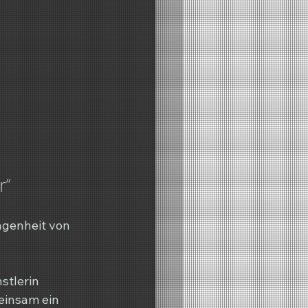
r“
ngenheit von 
stlerin 
einsam ein 