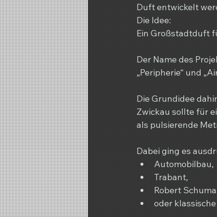
Duft entwickelt wer
Die Idee:
Ein Großstadtduft f
Der Name des Projek
„Peripherie“ und „Air
Die Grundidee dahin
Zwickau sollte für
als pulsierende Met
Dabei ging es ausdr
Automobilbau,
Trabant,
Robert Schum
oder klassisch