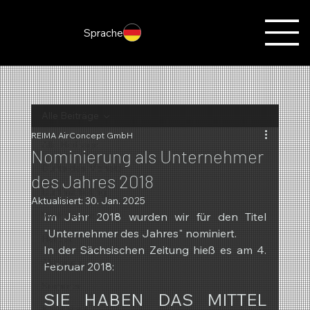
Sprache
Alle Beiträge
REIMA AirConcept GmbH
Alle Beiträge
Nominierung als Unternehmer
Düfte des Monats
des Jahres 2018
Duftmarketing
Aktualisiert:
30. Jan. 2025
Weihnachten
Im Jahr 2018 wurden wir für den Titel 
"Unternehmer des Jahres" nominiert.
Herbst
In der Sächsischen Zeitung hieß es am 4. 
Aktionen
Februar 2018:
Sommer
SIE HABEN DAS MITTEL 
Neuheiten