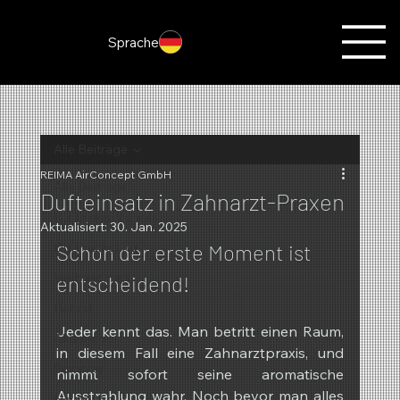
Sprache
Alle Beiträge
REIMA AirConcept GmbH
Alle Beiträge
Dufteinsatz in Zahnarzt-Praxen
Düfte des Monats
Aktualisiert:
30. Jan. 2025
Duftmarketing
Schon der erste Moment ist 
Weihnachten
entscheidend!
Herbst
Jeder kennt das. Man betritt einen Raum, 
Aktionen
in diesem Fall eine Zahnarztpraxis, und 
Sommer
nimmt sofort seine aromatische 
Ausstrahlung wahr. Noch bevor man alles 
Neuheiten