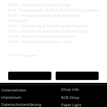
00:00 – Einstieg & Thema der Folge
01:11 – Kunstprojekt: Großstadt-Parfüm für Zwickau
06:35 – Herausforderung: Wie riecht eine
Großstadt?
10:05 – Umsetzung & Marketing des Projekts
17:55 – Start der Duftreise durch Deutschland
19:49 – Baden-Württemberg & Bayern
31:44 – Berlin & Brandenburg + Fazit
Fragen oder Feedback?
Schreib uns gern an:
podcast@duftmarketing.de
Vorheriger Podcast
Nächster Podcast
Shop Info
Unternehmen
Impressum
B2B Shop
Datenschutzerklärung
Paket Light