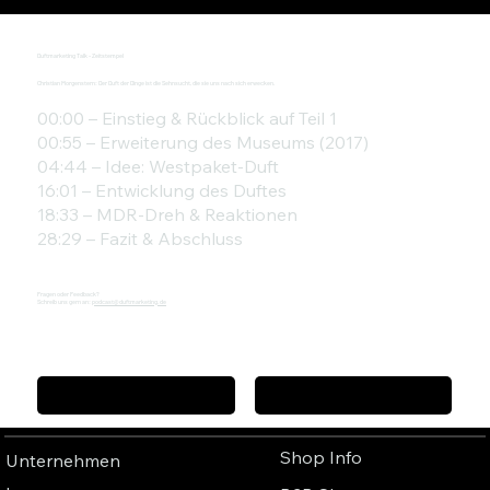
Duftmarketing Talk - Zeitstempel
Christian Morgenstern: Der Duft der Dinge ist die Sehnsucht, die sie uns nach sich erwecken.
00:00 – Einstieg & Rückblick auf Teil 1
00:55 – Erweiterung des Museums (2017)
04:44 – Idee: Westpaket-Duft
16:01 – Entwicklung des Duftes
18:33 – MDR-Dreh & Reaktionen
28:29 – Fazit & Abschluss
Fragen oder Feedback?
Schreib uns gern an:
podcast@duftmarketing.de
Vorheriger Podcast
Nächster Podcast
Shop Info
Unternehmen