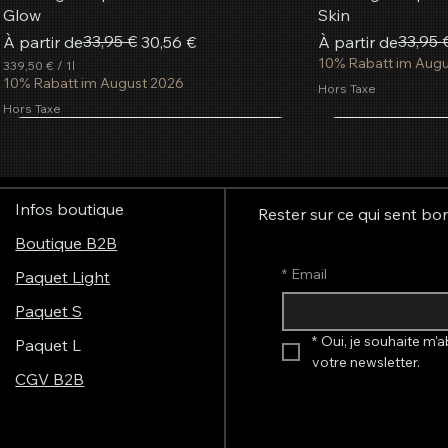
Glow
Skin
Prix original
Prix promotionnel
33,95 €
Prix original
Prix promotionne
33,95 
À partir de
30,56 €
À partir de
10% Rabatt im Aug
339,50 €
/
1l
3
10% Rabatt im August 2026
Hors Taxe
3
Hors Taxe
9
,
les plus populai
5
Ajouter au panier
Ajouter au panier
Ajouter au panier
Ajoute
Ajoute
Ajoute
0
€
Infos boutique
p
Rester sur ce qui sent bo
a
Boutique B2B
r
1
*
Email
L
Paquet Light
i
t
Paquet S
r
e
*
Oui, je souhaite m'a
Paquet L
votre newsletter.
CGV B2B
Spray parfumé en aérosol French
Système de diffusion de parfum
Système de diffusion de parfum
Système de diffu
Système de diffu
Système de diffu