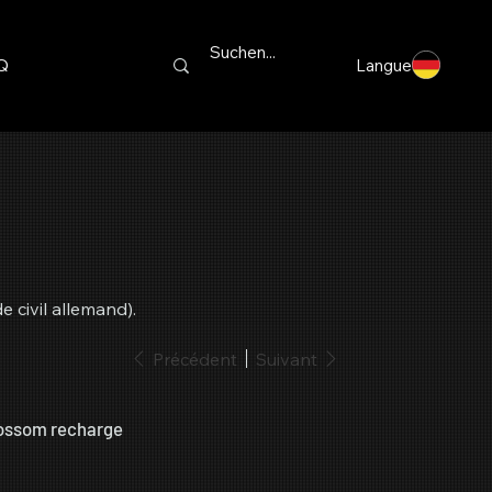
Q
Langue
 civil allemand).
Précédent
Suivant
ossom recharge