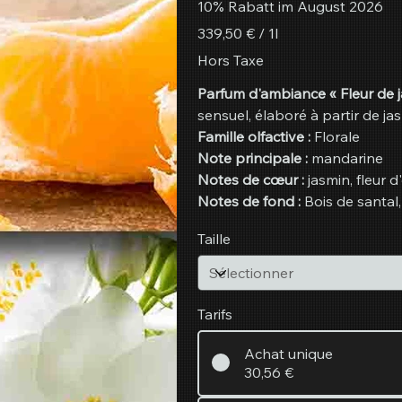
10% Rabatt im August 2026
339,50 €
339,50 € / 1l
par
1
Hors Taxe
Litre
Parfum d'ambiance « Fleur de j
sensuel, élaboré à partir de jas
Famille olfactive :
Florale
Note principale :
mandarine
Notes de cœur :
jasmin, fleur 
Notes de fond :
Bois de santal,
Taille
Tarifs
Achat unique
30,56 €