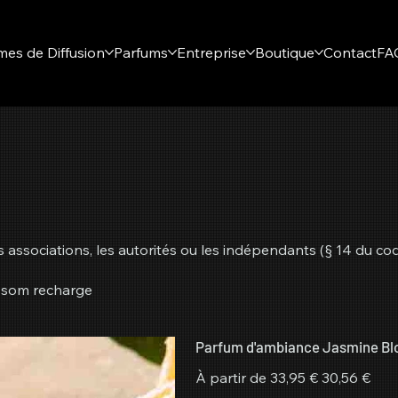
mes de Diffusion
Parfums
Entreprise
Boutique
Contact
FA
associations, les autorités ou les indépendants (§ 14 du code
ssom recharge
Parfum d'ambiance Jasmine Bl
Prix
Prix
À partir de
33,95 €
30,56 €
d’origine
promotionnel