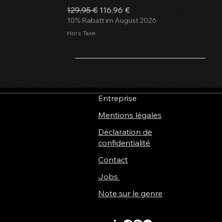
Prix original
Prix promotionnel
129,95 €
116,96 €
10% Rabatt im August 2026
Hors Taxe
Ajouter au panier
Ajouter au panier
Ajouter au panier
Entreprise
Mentions légales
Déclaration de
confidentialité
Contact
Jobs
Note sur le genre
Spray parfumé en aérosol Sensation
Système de diffusion de parfum
Système de diffusion de parfum