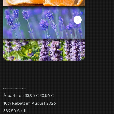
Parfum d'ambiance Florenz recharge
Prix
Prix
À partir de
33,95 €
30,56 €
d’origine
promotionnel
10% Rabatt im August 2026
339,50 €
339,50 € / 1l
par