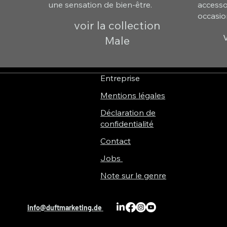
une sensation de bien-être.
accessoi
occasio
voir la collection
Male
Entreprise
Mentions légales
Déclaration de
confidentialité
Contact
Jobs
Note sur le genre
info@duftmarketing.de