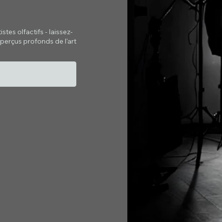
tes olfactifs - laissez-
perçus profonds de l'art