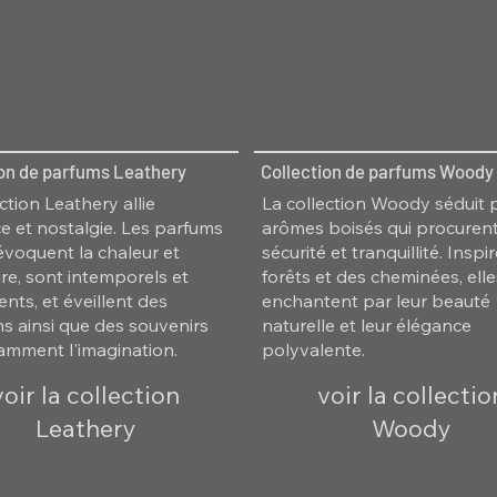
ion de parfums Leathery
Collection de parfums Woody
ction Leathery allie
La collection Woody séduit 
e et nostalgie. Les parfums
arômes boisés qui procuren
 évoquent la chaleur et
sécurité et tranquillité. Insp
ure, sont intemporels et
forêts et des cheminées, ell
nts, et éveillent des
enchantent par leur beauté
s ainsi que des souvenirs
naturelle et leur élégance
lamment l'imagination.
polyvalente.
voir la collection
voir la collectio
Leathery
Woody