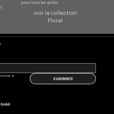
pour tous les goûts.
n
voir la collection
Floral
n
bonner à 
S'ABONNER
t GmbH