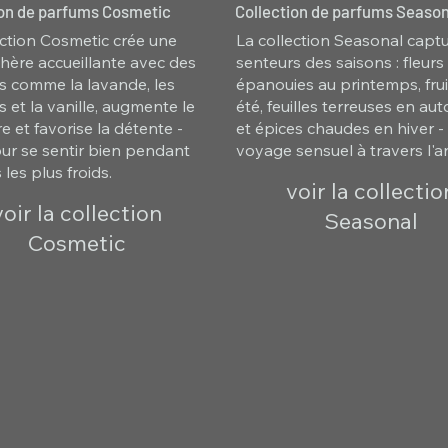
ion de parfums Cosmetic
Collection de parfums Season
ection Cosmetic crée une
La collection Seasonal captu
ère accueillante avec des
senteurs des saisons : fleurs
s comme la lavande, les
épanouies au printemps, frui
 et la vanille, augmente le
été, feuilles terreuses en a
e et favorise la détente -
et épices chaudes en hiver -
our se sentir bien pendant
voyage sensuel à travers l'a
 les plus froids.
voir la collectio
voir la collection
Seasonal
Cosmetic