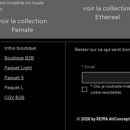
re invisible en toute
voir la collectio
n.
Ethereal
voir la collection
Female
Infos boutique
Rester sur ce qui sent bo
Boutique B2B
*
Email
Paquet Light
Paquet S
*
Oui, je souhaite m'a
Paquet L
votre newsletter.
CGV B2B
© 2026 by REIMA AirConcep