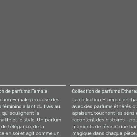
ion de parfums Female
Collection de parfums Ethere
ection Female propose des
La collection Ethereal ench
 féminins allant du frais au
avec des parfums éthérés qu
 qui soulignent la
apaisent, touchent les sens 
alité et le style. Un parfum
racontent des histoires - po
 de l'élégance, de la
moments de rêve et une ha
ce en soi et agit comme un
magique dans chaque pièce.