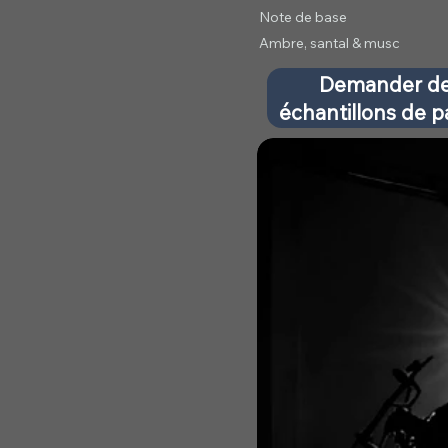
Note de base
Ambre, santal & musc
Demander d
échantillons de 