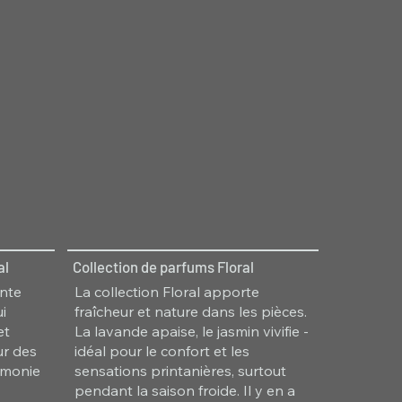
al
Collection de parfums Floral
ante
La collection Floral apporte
i
fraîcheur et nature dans les pièces.
et
La lavande apaise, le jasmin vivifie -
ur des
idéal pour le confort et les
rmonie
sensations printanières, surtout
pendant la saison froide. Il y en a