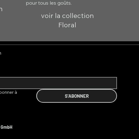
pour tous les goûts.
n
voir la collection
Floral
n
bonner à 
S'ABONNER
t GmbH