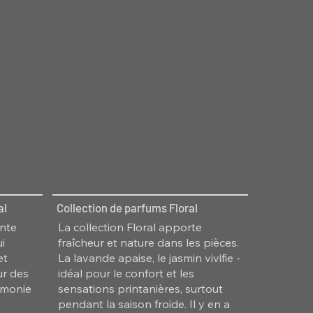
al
Collection de parfums Floral
ante
La collection Floral apporte
i
fraîcheur et nature dans les pièces.
et
La lavande apaise, le jasmin vivifie -
ur des
idéal pour le confort et les
rmonie
sensations printanières, surtout
pendant la saison froide. Il y en a