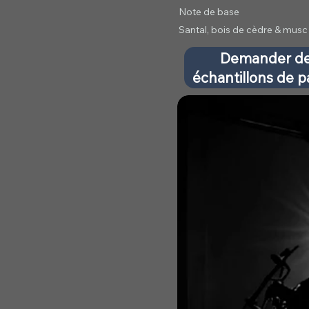
Note de base
Santal, bois de cèdre & musc
Demander d
échantillons de 