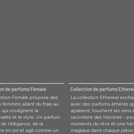
ion de parfums Female
Collection de parfums Ethere
ection Female propose des
La collection Ethereal ench
 féminins allant du frais au
avec des parfums éthérés qu
 qui soulignent la
apaisent, touchent les sens 
alité et le style. Un parfum
racontent des histoires - po
 de l'élégance, de la
moments de rêve et une ha
ce en soi et agit comme un
magique dans chaque pièce.