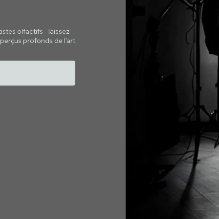
tes olfactifs - laissez-
perçus profonds de l'art