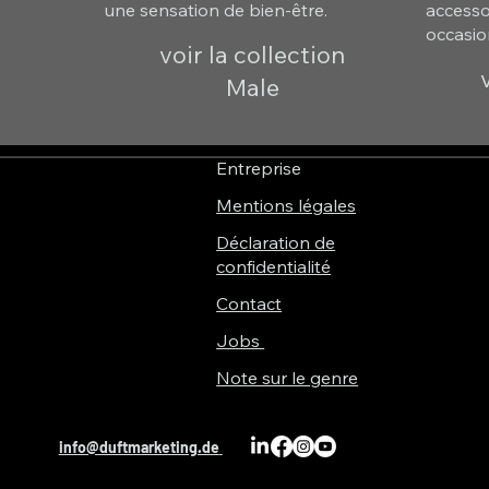
une sensation de bien-être.
accessoi
occasio
voir la collection
Male
Entreprise
Mentions légales
Déclaration de
confidentialité
Contact
Jobs
Note sur le genre
info@duftmarketing.de