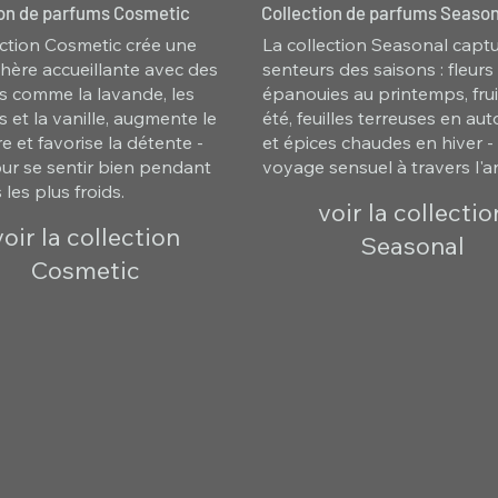
ion de parfums Cosmetic
Collection de parfums Season
ection Cosmetic crée une
La collection Seasonal captu
ère accueillante avec des
senteurs des saisons : fleurs
s comme la lavande, les
épanouies au printemps, frui
 et la vanille, augmente le
été, feuilles terreuses en a
e et favorise la détente -
et épices chaudes en hiver -
our se sentir bien pendant
voyage sensuel à travers l'a
 les plus froids.
voir la collectio
voir la collection
Seasonal
Cosmetic