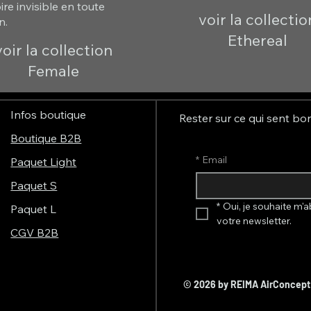
re invisible en toute
voir la collectio
n.
Ethereal
voir la collection
Female
Infos boutique
Rester sur ce qui sent bo
Boutique B2B
*
Email
Paquet Light
Paquet S
*
Oui, je souhaite m'a
Paquet L
votre newsletter.
CGV B2B
© 2026 by REIMA AirConcep