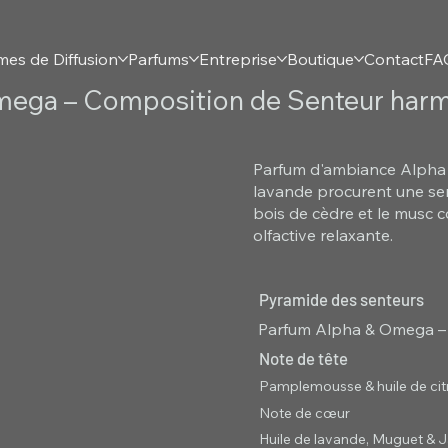
mes de Diffusion
Parfums
Entreprise
Boutique
Contact
FA
mega – Composition de Senteur har
Parfum d'ambiance Alpha &
lavande procurent une sens
bois de cèdre et le musc 
olfactive relaxante.
Pyramide des senteurs
Parfum Alpha & Omega –
Note de tête
Pamplemousse & huile de cit
Note de cœur
Huile de lavande, Muguet & 