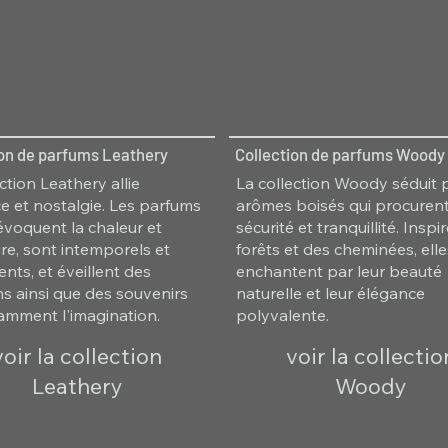
ion de parfums Leathery
Collection de parfums Woody
ction Leathery allie
La collection Woody séduit 
e et nostalgie. Les parfums
arômes boisés qui procuren
 évoquent la chaleur et
sécurité et tranquillité. Insp
ure, sont intemporels et
forêts et des cheminées, ell
nts, et éveillent des
enchantent par leur beauté
s ainsi que des souvenirs
naturelle et leur élégance
lamment l'imagination.
polyvalente.
voir la collection
voir la collectio
Leathery
Woody