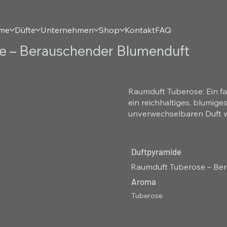
eme
Düfte
Unternehmen
Shop
Kontakt
FAQ
e – Berauschender Blumenduft
Raumduft Tuberose: Ein fa
ein reichhaltiges, blumig
unverwechselbaren Duft w
Duftpyramide
Raumduft Tuberose – Be
Aroma
Tuberose