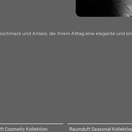
 Geschmack und Anlass, die Ihrem Alltag eine elegante und sin
t Cosmetic Kollektion
Raumduft Seasonal Kollektio