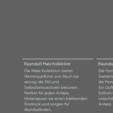
Raumduft Male Kollektion
Raumduf
Die Male Kollektion bietet
Die Fem
Herrenparfüms von frisch bis
Damendü
würzig, die Stil und
die Per
Selbstbewusstsein betonen.
Ein Duft
Perfekt für jeden Anlass,
Selbstv
hinterlassen sie einen bleibenden
unsicht
Eindruck und sorgen für
Anlass.
Wohlbefinden.