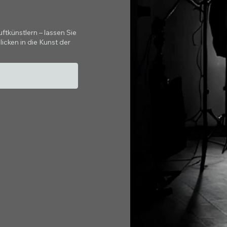
tkünstlern – lassen Sie
icken in die Kunst der