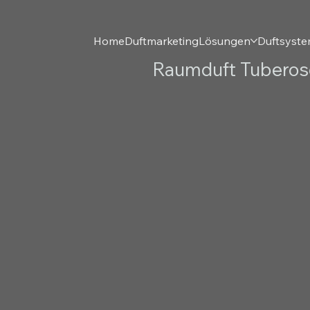
Home
Duftmarketing
Lösungen
Duftsyst
Raumduft Tuberos