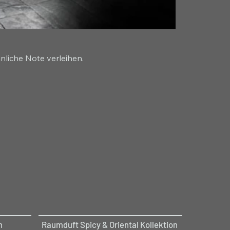
nliche Note verleihen.
n
Raumduft Spicy & Oriental Kollektion