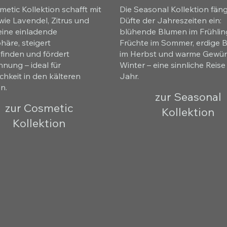
metic Kollektion schafft mit
Die Seasonal Kollektion fäng
wie Lavendel, Zitrus und
Düfte der Jahreszeiten ein:
 eine einladende
blühende Blumen im Frühlin
äre, steigert
Früchte im Sommer, erdige B
inden und fördert
im Herbst und warme Gewür
nung – ideal für
Winter – eine sinnliche Reis
chkeit in den kälteren
Jahr.
n.
zur Seasonal
zur Cosmetic
Kollektion
Kollektion