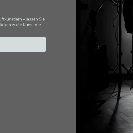
tkünstlern – lassen Sie
icken in die Kunst der