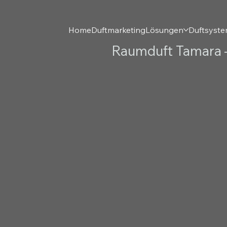
Home
Duftmarketing
Lösungen
Duftsyst
Raumduft Tamara –