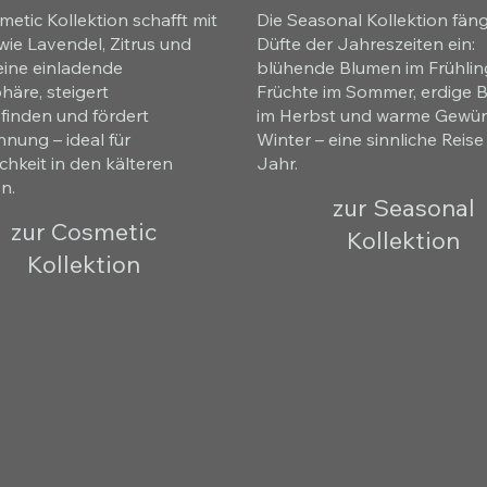
metic Kollektion schafft mit
Die Seasonal Kollektion fäng
wie Lavendel, Zitrus und
Düfte der Jahreszeiten ein:
 eine einladende
blühende Blumen im Frühlin
äre, steigert
Früchte im Sommer, erdige B
inden und fördert
im Herbst und warme Gewür
nung – ideal für
Winter – eine sinnliche Reis
chkeit in den kälteren
Jahr.
n.
zur Seasonal
zur Cosmetic
Kollektion
Kollektion