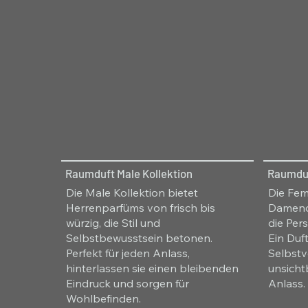
Raumduft Male Kollektion
Raumduf
Die Male Kollektion bietet
Die Fem
Herrenparfüms von frisch bis
Damendü
würzig, die Stil und
die Per
Selbstbewusstsein betonen.
Ein Duft
Perfekt für jeden Anlass,
Selbstv
hinterlassen sie einen bleibenden
unsicht
Eindruck und sorgen für
Anlass.
Wohlbefinden.