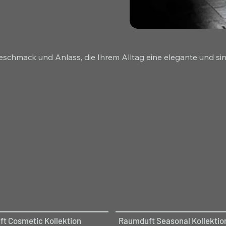
 Geschmack und Anlass, die Ihrem Alltag eine elegante und sin
t Cosmetic Kollektion
Raumduft Seasonal Kollektio