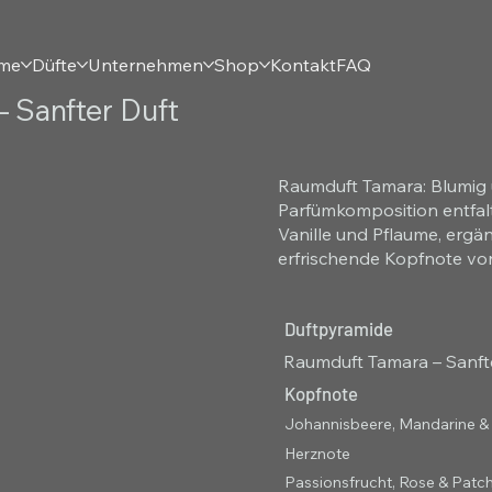
eme
Düfte
Unternehmen
Shop
Kontakt
FAQ
 Sanfter Duft
Raumduft Tamara: Blumig u
Parfümkomposition entfal
Vanille und Pflaume, ergä
erfrischende Kopfnote v
Duftpyramide
Raumduft Tamara – Sanft
Kopfnote
Johannisbeere, Mandarine &
Herznote
Passionsfrucht, Rose & Patch