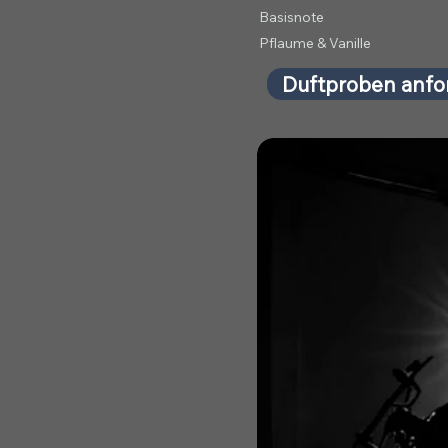
Basisnote
Pflaume & Vanille
Duftproben anfo