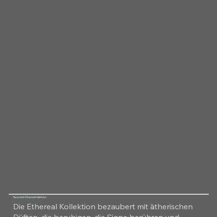
Raumduft Ethereal Kollektion
Die Ethereal Kollektion bezaubert mit ätherischen
Düften, die beruhigen, die Sinne berühren und