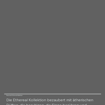
Raumduft Ethereal Kollektion
Die Ethereal Kollektion bezaubert mit ätherischen
Düften, die beruhigen, die Sinne berühren und