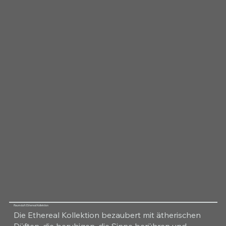
Raumduft Ethereal Kollektion
Die Ethereal Kollektion bezaubert mit ätherischen
Düften, die beruhigen, die Sinne berühren und