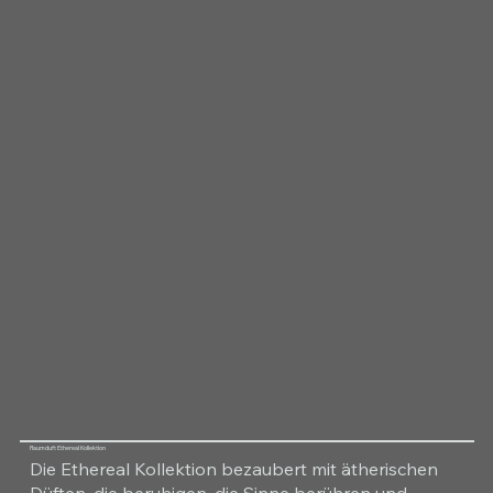
Raumduft Ethereal Kollektion
Die Ethereal Kollektion bezaubert mit ätherischen
Düften, die beruhigen, die Sinne berühren und