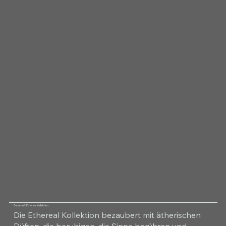
Raumduft Ethereal Kollektion
Die Ethereal Kollektion bezaubert mit ätherischen
Düften, die beruhigen, die Sinne berühren und