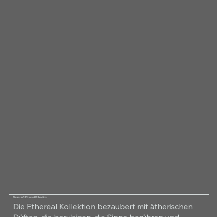
Raumduft Ethereal Kollektion
Die Ethereal Kollektion bezaubert mit ätherischen
Düften, die beruhigen, die Sinne berühren und