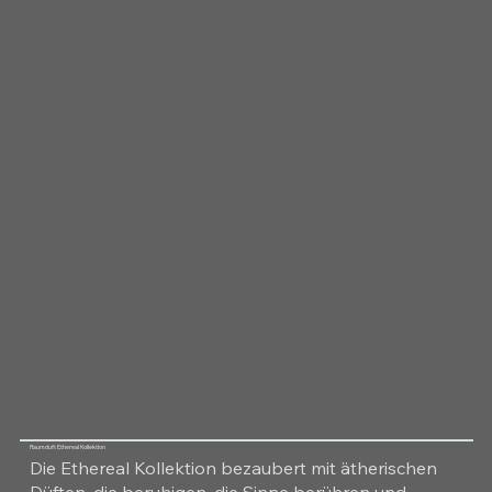
Raumduft Ethereal Kollektion
Die Ethereal Kollektion bezaubert mit ätherischen
Düften, die beruhigen, die Sinne berühren und