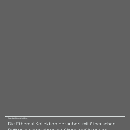
Raumduft Ethereal Kollektion
Die Ethereal Kollektion bezaubert mit ätherischen
Düften, die beruhigen, die Sinne berühren und