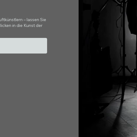
tkünstlern – lassen Sie
icken in die Kunst der