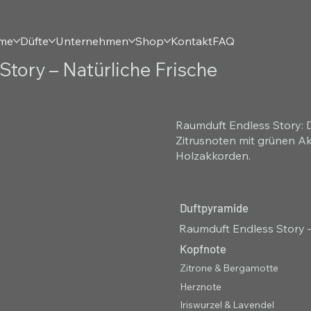
eme
Düfte
Unternehmen
Shop
Kontakt
FAQ
tory – Natürliche Frische
Raumduft Endless Story: 
Zitrusnoten mit grünen Ak
Holzakkorden.
Duftpyramide
Raumduft Endless Story –
Kopfnote
Zitrone & Bergamotte
Herznote
Iriswurzel & Lavendel