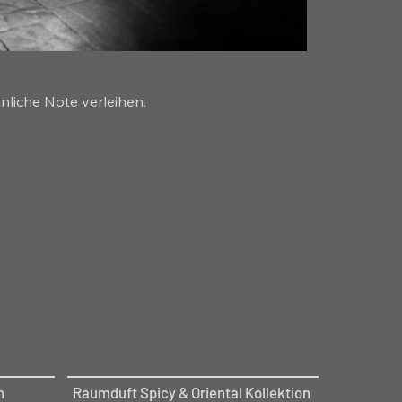
nliche Note verleihen.
n
Raumduft Spicy & Oriental Kollektion