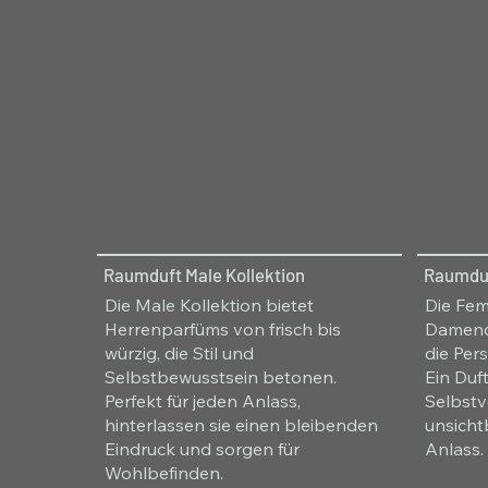
Raumduft Male Kollektion
Raumduf
Die Male Kollektion bietet
Die Fem
Herrenparfüms von frisch bis
Damendü
würzig, die Stil und
die Per
Selbstbewusstsein betonen.
Ein Duft
Perfekt für jeden Anlass,
Selbstv
hinterlassen sie einen bleibenden
unsicht
Eindruck und sorgen für
Anlass.
Wohlbefinden.