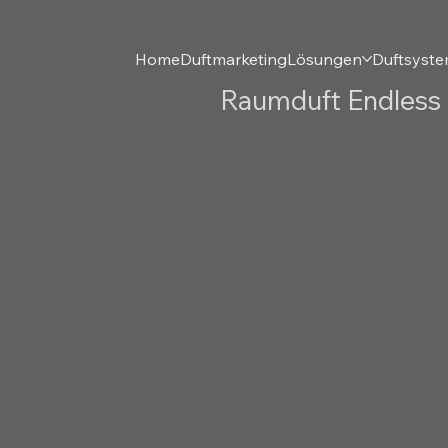
Home
Duftmarketing
Lösungen
Duftsyst
Raumduft Endless S