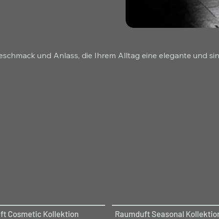
 Geschmack und Anlass, die Ihrem Alltag eine elegante und sin
t Cosmetic Kollektion
Raumduft Seasonal Kollektio