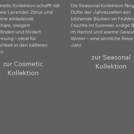
metic Kollektion schafft mit
Die Seasonal Kollektion fäng
wie Lavendel, Zitrus und
Düfte der Jahreszeiten ein:
 eine einladende
blühende Blumen im Frühlin
äre, steigert
Früchte im Sommer, erdige B
inden und fördert
im Herbst und warme Gewür
nung – ideal für
Winter – eine sinnliche Reis
chkeit in den kälteren
Jahr.
n.
zur Seasonal
zur Cosmetic
Kollektion
Kollektion