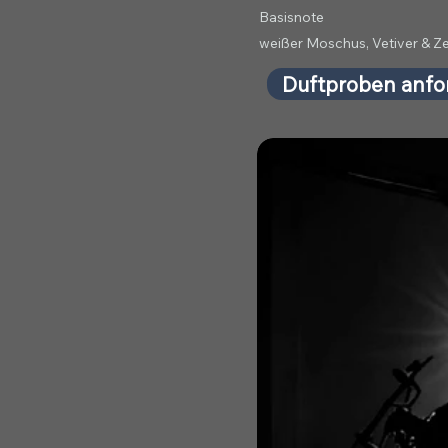
Basisnote
weißer Moschus, Vetiver & Z
Duftproben anfo