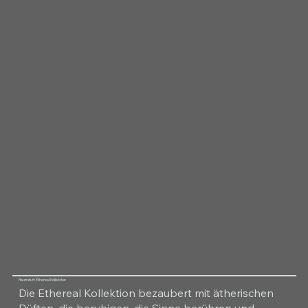
Raumduft Ethereal Kollektion
Die Ethereal Kollektion bezaubert mit ätherischen
Düften, die beruhigen, die Sinne berühren und