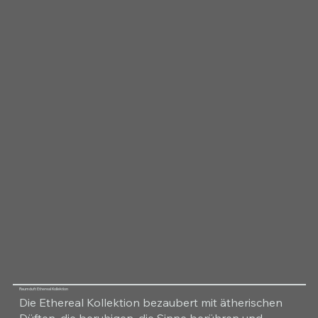
Raumduft Ethereal Kollektion
Die Ethereal Kollektion bezaubert mit ätherischen
Düften, die beruhigen, die Sinne berühren und