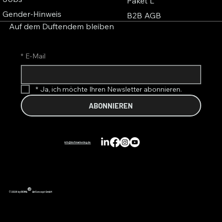
Paket L
Gender-Hinweis
B2B AGB
Auf dem Duftendem bleiben
*
E-Mail
*
Ja, ich möchte Ihren Newsletter abonnieren.
ABONNIEREN
info@duftmarketing.de
®
© 2026 by REIMA
AirConcept GmbH