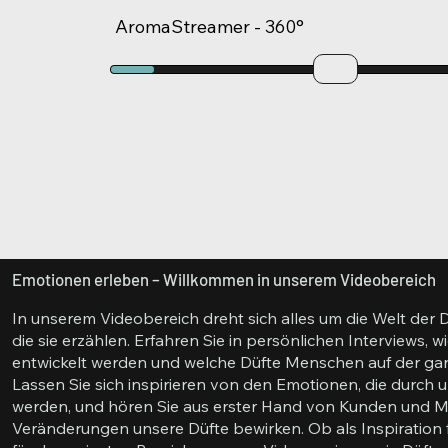
AromaStreamer - 360°
Emotionen erleben – Willkommen in unserem Videobereich
In unserem Videobereich dreht sich alles um die Welt der 
die sie erzählen. Erfahren Sie in persönlichen Interviews, 
entwickelt werden und welche Düfte Menschen auf der gan
Lassen Sie sich inspirieren von den Emotionen, die durch
werden, und hören Sie aus erster Hand von Kunden und Mi
Veränderungen unsere Düfte bewirken. Ob als Inspiration