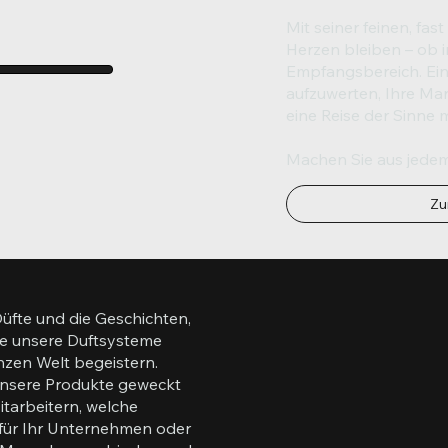
Mit seiner feinen, fas
Herzen bleiben – ob 
Empfangsbereich. Ein
aufzuwerten, Ihre Ma
eine Reise der Sinne
Machen Sie aus jedem
Zu
Düfte und die Geschichten,
wie unsere Duftsysteme
zen Welt begeistern.
 unsere Produkte geweckt
tarbeitern, welche
 für Ihr Unternehmen oder