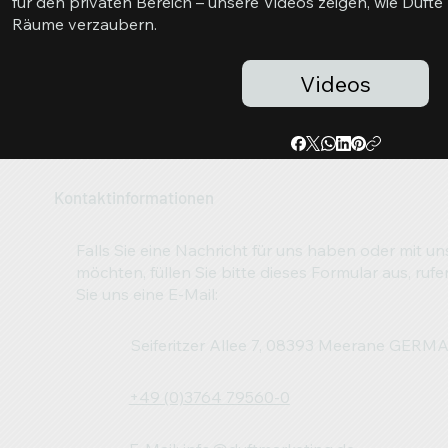
für den privaten Bereich – unsere Videos zeigen, wie Düf
Räume verzaubern.
Videos
Kontaktinformationen
Falls Sie eine Nachricht für uns haben oder mit un
möchten, füllen Sie bitte dieses Formular aus, ruf
Sie uns eine E-Mail:
Seiferitzer Allee 7, 08393 Meerane GER
+49 (0)3764 79560-0