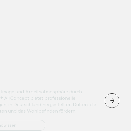
, Image und Arbeitsatmosphäre durch
AirConcept bietet professionelle
n, in Deutschland hergestellten Düften, die
lten und das Wohlbefinden fördern.
ndwissen