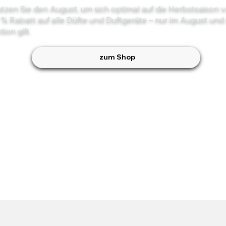
tzen Sie den August, um sich optimal auf die Herbstsaison v
 % Rabatt auf alle Düfte und Duftgeräte – nur im August und
tion gilt.
zum Shop