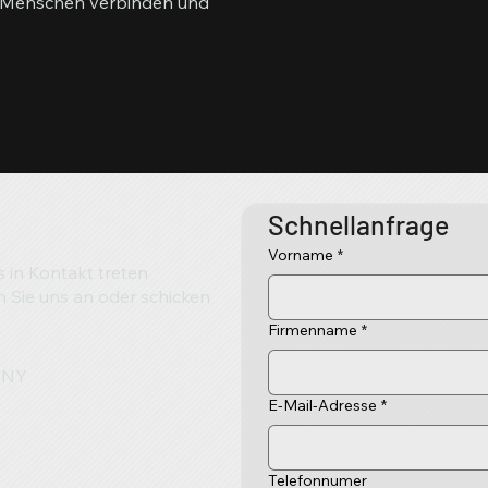
te Menschen verbinden und
Schnellanfrage
Vorname
*
s in Kontakt treten
en Sie uns an oder schicken
Firmenname
*
MANY
E-Mail-Adresse
*
Telefonnumer