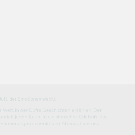
uft, der Emotionen weckt
e Welt, in der Düfte Geschichten erzählen. Der
delt jeden Raum in ein sinnliches Erlebnis, das
 Erinnerungen schenkt und Atmosphäre neu