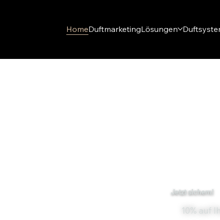
Home
Duftmarketing
Lösungen
Duftsyst
Jetzt sichern!
10% auf I