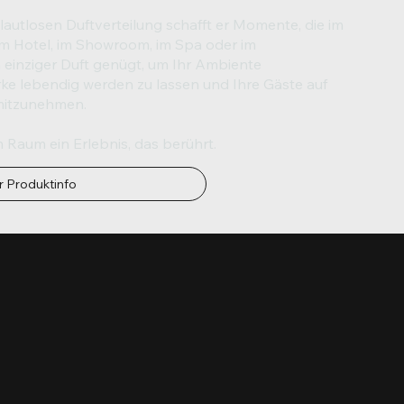
t lautlosen Duftverteilung schafft er Momente, die im
im Hotel, im Showroom, im Spa oder im
 einziger Duft genügt, um Ihr Ambiente
rke lebendig werden zu lassen und Ihre Gäste auf
 mitzunehmen.
 Raum ein Erlebnis, das berührt.
r Produktinfo