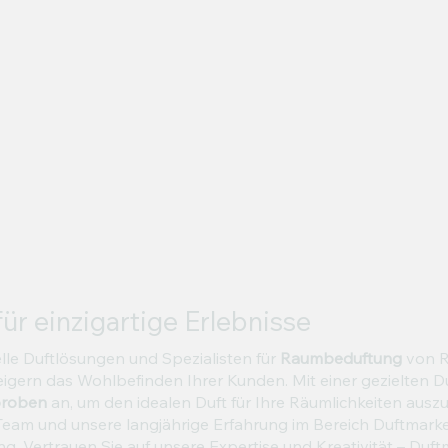
r einzigartige Erlebnisse
elle Duftlösungen und Spezialisten für
Raumbeduftung
von R
ern das Wohlbefinden Ihrer Kunden. Mit einer gezielten Duf
proben
an, um den idealen Duft für Ihre Räumlichkeiten aus
Team und unsere langjährige Erfahrung im Bereich Duftmark
ertrauen Sie auf unsere Expertise und Kreativität – Duftma