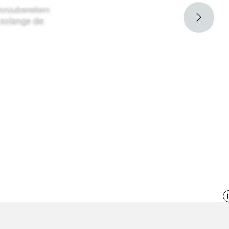
orzubereiten:
 solange die