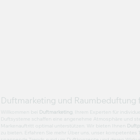
Duftmarketing und Raumbeduftung fü
Willkommen bei
Duftmarketing
, Ihrem Experten für individu
Duftsysteme schaffen eine angenehme Atmosphäre und steig
Markenauftritt optimal unterstützen. Wir bieten Ihnen
Duft
zu bieten. Erfahren Sie mehr Über uns, unser kompetentes 
spannende Trends rund um Duftkonzepte und deren Wirkung. V