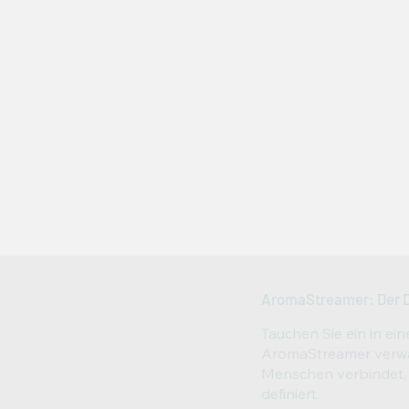
AromaStreamer: Der D
Tauchen Sie ein in ein
AromaStreamer verwan
Menschen verbindet,
definiert.