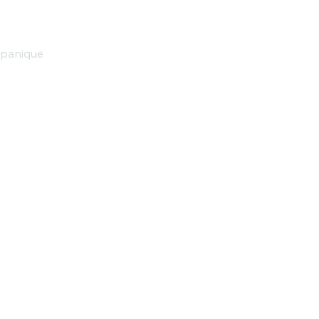
 panique
:
podcast@duftmarketing.de