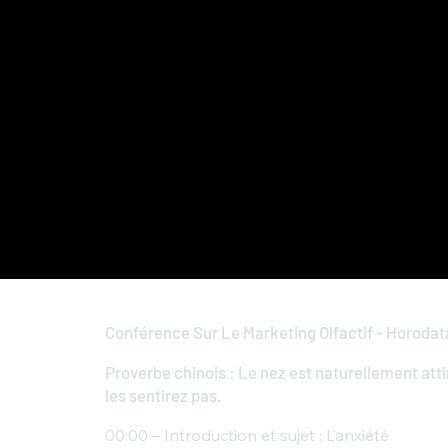
Conférence Sur Le Marketing Olfactif - Horoda
Proverbe chinois : Le nez est naturellement atti
les sentirez pas.
00:00 – Introduction et sujet : L’anxiété