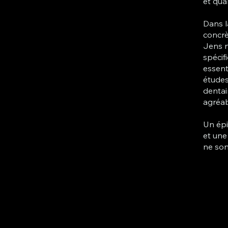
et qua
Dans l
concrè
Jens n
spécif
essent
études
dentai
agréab
Un épi
et une
ne sont