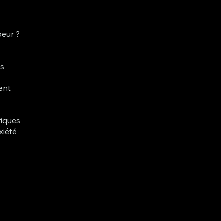
peur ?
es
ent
fiques
xiété