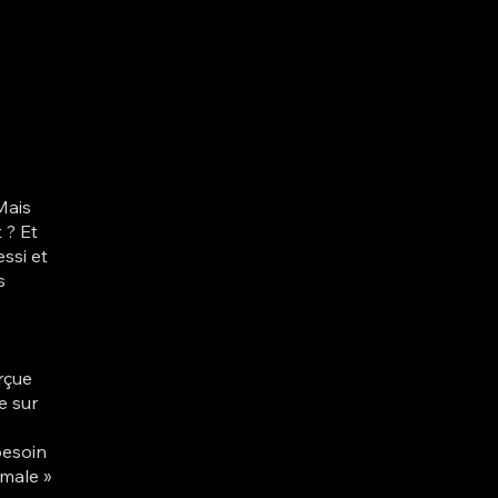
Mais
 ? Et
ssi et
s
s
rçue
e sur
besoin
rmale »