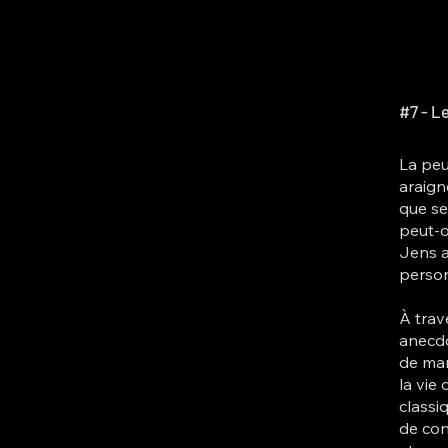
#7 - L
La peur
araign
que se
peut-o
Jens a
person
À trav
anecdo
de man
la vie
classi
de con