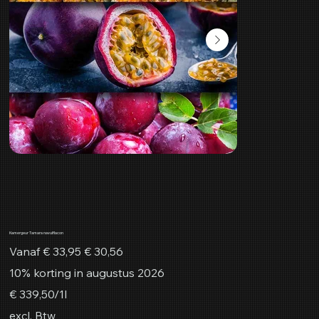
Kamergeur Tamara navulflacon
Originele
Verkoopprijs
Vanaf
€ 33,95
€ 30,56
prijs
10% korting in augustus 2026
€ 339,50
€ 339,50/1l
per
1
excl. Btw
Liter