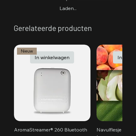
Laden...
Gerelateerde producten
Nieuw
In winkelwagen
In wink
AromaStreamer® 260 Bluetooth
Navulflesje Peac