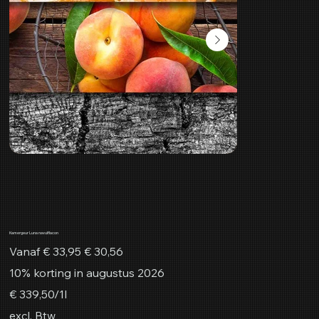
Kamergeur Luna navulflacon
Originele
Verkoopprijs
Vanaf
€ 33,95
€ 30,56
prijs
10% korting in augustus 2026
€ 339,50
€ 339,50/1l
per
1
excl. Btw
Liter