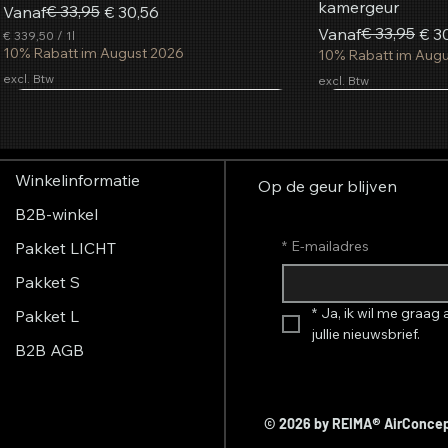
kamergeur
Normale prijs
Verkoopprijs
€ 33,95
Vanaf
€ 30,56
Normale prijs
Verkoopprijs
€ 33,95
Vanaf
€ 3
€ 339,50
/
1l
€
10% Rabatt im August 2026
10% Rabatt im Aug
excl. Btw
excl. Btw
3
3
Populairst
9
In winkelwagen
In winkelwagen
In winkelwagen
In w
In w
In w
,
5
0
Winkelinformatie
p
Op de geur blijven
e
B2B-winkel
r
1
L
*
E-mailadres
Pakket LICHT
i
t
Pakket S
e
r
*
Ja, ik wil me graag
Pakket L
jullie nieuwsbrief.
B2B AGB
Aerosol geurspray French Glamour
AromaStreamer® 850
AromaStreamer® 650 BT/Wi-Fi
AromaStreamer® 
AromaStreamer® 
AromaStreamer®
®
© 2026 by REIMA
AirConce
Kamergeursysteem
kamergeursysteem
huisgeursysteem
kamergeursyste
Kamergeursyste
Normale prijs
Verkoopprijs
€ 15,00
Vanaf
€ 13,50