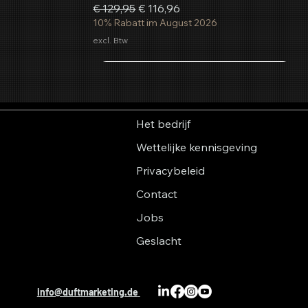
Normale prijs
Verkoopprijs
€ 129,95
€ 116,96
10% Rabatt im August 2026
excl. Btw
In winkelwagen
In winkelwagen
In winkelwagen
Het bedrijf
Wettelijke kennisgeving
Privacybeleid
Contact
Jobs
Geslacht
Aerosol geurspray Zomergevoel
AromaStreamer® 850 BT
AromaStreamer® 750
info@duftmarketing.de
Kamergeursysteem
Kamergeursysteem
Normale prijs
Verkoopprijs
€ 15,00
Vanaf
€ 13,50