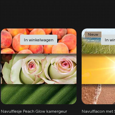
Nieuw
In winkelwagen
In w
Navulflesje Peach Glow kamergeur
Navulflacon met 