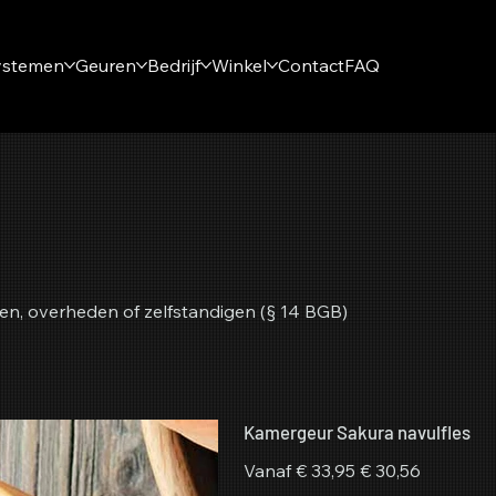
ystemen
Geuren
Bedrijf
Winkel
Contact
FAQ
en, overheden of zelfstandigen (§ 14 BGB)
Kamergeur Sakura navulfles
Originele
Verkoopprijs
Vanaf
€ 33,95
€ 30,56
prijs